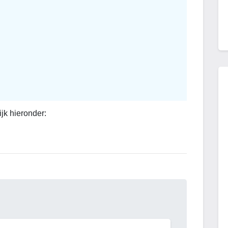
ijk hieronder:
en