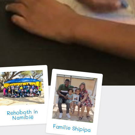
Rehoboth in
Namibië
Familie Shipipa